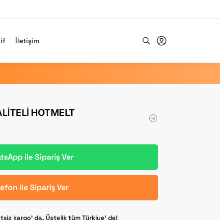
if
İletişim
Ara
ALITELI HOTMELT
sApp ile Sipariş Ver
lefon ile Sipariş Ver
etsiz kargo’ da. Üstelik tüm Türkiye’ de!