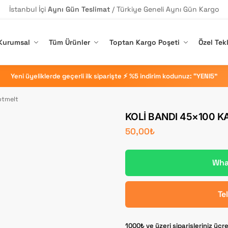
İstanbul İçi
Aynı Gün Teslimat
/ Türkiye Geneli Aynı Gün Kargo
Kurumsal
Tüm Ürünler
Toptan Kargo Poşeti
Özel Tekl
Yeni üyeliklerde geçerli ilk siparişte ⚡ %5 indirim kodunuz: “YENI5”
otmelt
KOLI BANDI 45×100 K
50,00
₺
What
Te
1000₺ ve üzeri siparişleriniz ücr