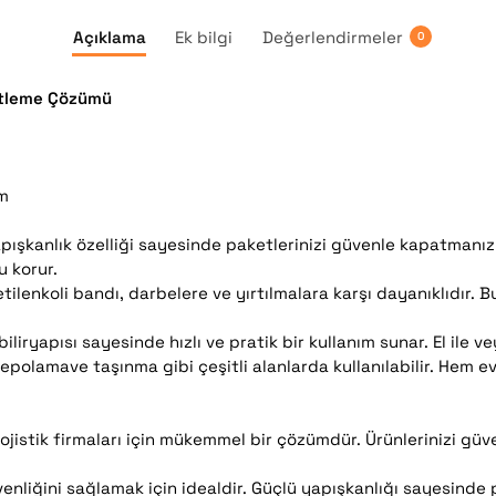
Açıklama
Ek bilgi
Değerlendirmeler
0
ketleme Çözümü
lm
pışkanlık özelliği sayesinde paketlerinizi güvenle kapatmanızı
u korur.
lenkoli bandı, darbelere ve yırtılmalara karşı dayanıklıdır. Bu
liryapısı sayesinde hızlı ve pratik bir kullanım sunar. El ile veya
polamave taşınma gibi çeşitli alanlarda kullanılabilir. Hem e
lojistik firmaları için mükemmel bir çözümdür. Ürünlerinizi gü
liğini sağlamak için idealdir. Güçlü yapışkanlığı sayesinde p