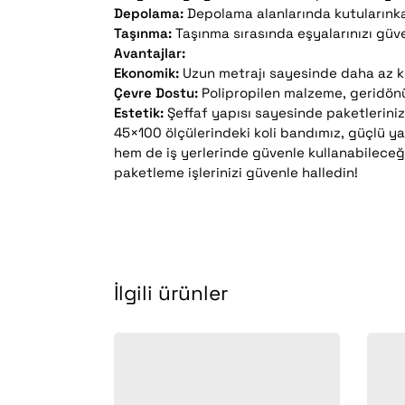
Depolama:
Depolama alanlarında kutularınkap
Taşınma:
Taşınma sırasında eşyalarınızı güve
Avantajlar:
Ekonomik:
Uzun metrajı sayesinde daha az ko
Çevre Dostu:
Polipropilen malzeme, geridönü
Estetik:
Şeffaf yapısı sayesinde paketlerini
45×100 ölçülerindeki koli bandımız, güçlü yap
hem de iş yerlerinde güvenle kullanabileceğin
paketleme işlerinizi güvenle halledin!
İlgili ürünler