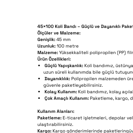
45×100 Koli Bandı – Güçlü ve Dayanıklı Pa
Ölçüler ve Malzeme:
Genişlik:
45 mm
Uzunluk:
100 metre
Malzeme:
Yüksekkaliteli polipropilen (PP) fi
Ürün Özellikleri:
Güçlü Yapışkanlık:
Koli bandımız, üstünya
uzun süreli kullanımda bile güçlü tutuşun
Dayanıklılık:
Polipropilen malzemeden üreti
güvenle paketleyebilirsiniz.
Kolay Kullanım:
Koli bandımız, kolay açılabi
Çok Amaçlı Kullanım:
Paketleme, kargo, de
Kullanım Alanları:
Paketleme:
E-ticaret işletmeleri, depolar ve
ulaştırabilirsiniz.
Kargo:
Kargo gönderimlerinde paketleringüven