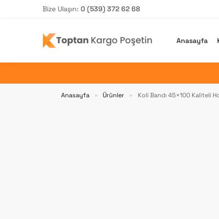
Bize Ulaşın:
0 (539) 372 62 68
Arama yap
Anasayfa
Anasayfa
Ürünler
Koli Bandı 45×100 Kaliteli H
»
»