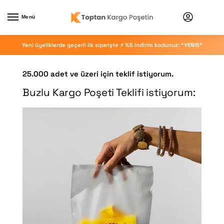
Menü
Yeni üyeliklerde geçerli ilk siparişte ⚡ %5 indirim kodunuz: “YENI5”
25.000 adet ve üzeri için teklif istiyorum.
Buzlu Kargo Poşeti Teklifi istiyorum: