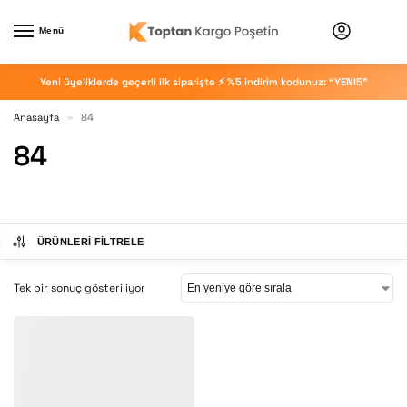
Menü
Yeni üyeliklerde geçerli ilk siparişte ⚡ %5 indirim kodunuz: “YENI5”
Anasayfa
84
»
84
ÜRÜNLERI FILTRELE
Tek bir sonuç gösteriliyor