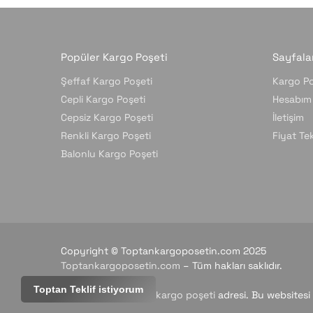
Popüler Kargo Poşeti
Sayfala
Şeffaf Kargo Poşeti
Kargo Po
Cepli Kargo Poşeti
Hesabım
Cepsiz Kargo Poşeti
İletişim
Renkli Kargo Poşeti
Fiyat Tekl
Balonlu Kargo Poşeti
Copyright © Toptankargoposetin.com 2025
Toptankargoposetin.com
– Tüm hakları saklıdır.
Toptan Teklif istiyorum
En uygun ve kaliteli
kargo poşeti
adresi. Bu websitesi