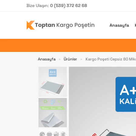
Bize Ulaşın:
0 (539) 372 62 68
Arama yap
Anasayfa
Anasayfa
Ürünler
Kargo Poşeti Cepsiz 80 Mik
»
»