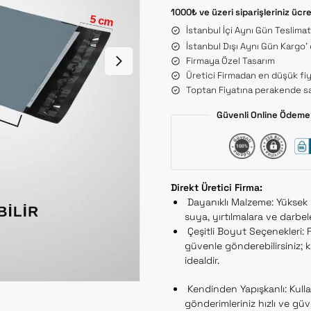
1000₺ ve üzeri siparişleriniz ücr
İstanbul İçi Aynı Gün Teslima
İstanbul Dışı Aynı Gün Kargo’
Firmaya Özel Tasarım
Üretici Firmadan en düşük fiy
Toptan Fiyatına perakende sa
Güvenli Online Ödeme 
Direkt Üretici Firma:
Dayanıklı Malzeme: Yüksek ka
suya, yırtılmalara ve darbel
Çeşitli Boyut Seçenekleri: F
güvenle gönderebilirsiniz; kı
idealdir.
Kendinden Yapışkanlı: Kulla
gönderimleriniz hızlı ve güven