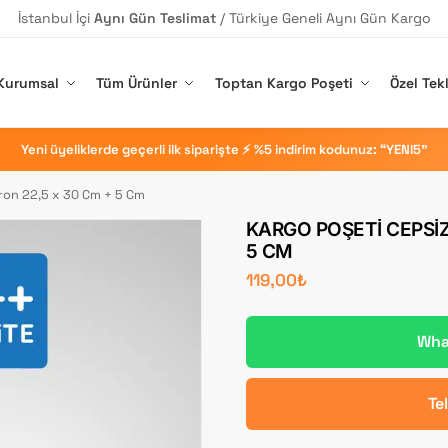
İstanbul İçi
Aynı Gün Teslimat
/ Türkiye Geneli Aynı Gün Kargo
Kurumsal
Tüm Ürünler
Toptan Kargo Poşeti
Özel Tekl
Yeni üyeliklerde geçerli ilk siparişte ⚡ %5 indirim kodunuz: “YENI5”
ron 22,5 x 30 Cm + 5 Cm
KARGO POŞETI CEPSIZ
5 CM
119,00
₺
What
Te