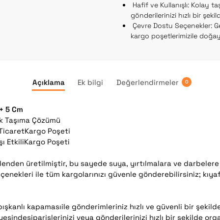
Hafif ve Kullanışlı: Kolay ta
gönderilerinizi hızlı bir şeki
Çevre Dostu Seçenekler: Ge
kargo poşetlerimizile doğaya 
Açıklama
Ek bilgi
Değerlendirmeler
0
 + 5 Cm
tik Taşıma Çözümü
-TicaretKargo Poşeti
ı EtkiliKargo Poşeti
lenden üretilmiştir, bu sayede suya, yırtılmalara ve darbelere
enekleri ile tüm kargolarınızı güvenle gönderebilirsiniz; kıyafe
şkanlı kapamasıile gönderimleriniz hızlı ve güvenli bir şekilde 
ayesindesiparişlerinizi veya gönderilerinizi hızlı bir şekilde org