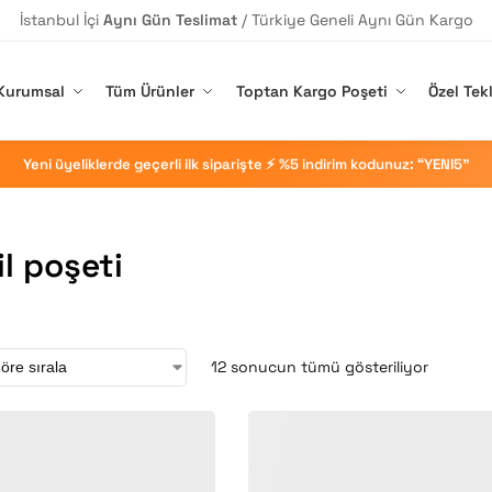
İstanbul İçi
Aynı Gün Teslimat
/ Türkiye Geneli Aynı Gün Kargo
Kurumsal
Tüm Ürünler
Toptan Kargo Poşeti
Özel Tekl
Yeni üyeliklerde geçerli ilk siparişte ⚡ %5 indirim kodunuz: “YENI5”
il poşeti
12 sonucun tümü gösteriliyor