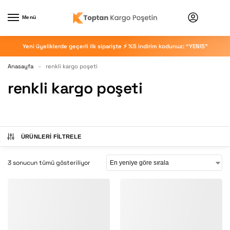
Menü
Yeni üyeliklerde geçerli ilk siparişte ⚡ %5 indirim kodunuz: “YENI5”
Anasayfa
renkli kargo poşeti
»
renkli kargo poşeti
ÜRÜNLERI FILTRELE
3 sonucun tümü gösteriliyor