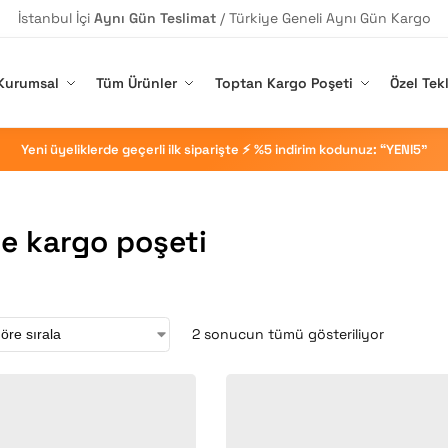
İstanbul İçi
Aynı Gün Teslimat
/ Türkiye Geneli Aynı Gün Kargo
Kurumsal
Tüm Ürünler
Toptan Kargo Poşeti
Özel Tekl
Yeni üyeliklerde geçerli ilk siparişte ⚡ %5 indirim kodunuz: “YENI5”
 kargo poşeti
2 sonucun tümü gösteriliyor