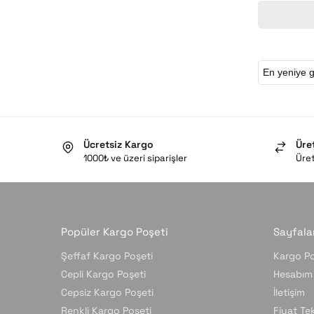
Ücretsiz Kargo
Üre
1000₺ ve üzeri siparişler
Üret
Popüler Kargo Poşeti
Sayfala
Şeffaf Kargo Poşeti
Kargo Po
Cepli Kargo Poşeti
Hesabım
Cepsiz Kargo Poşeti
İletişim
Renkli Kargo Poşeti
Fiyat Tekl