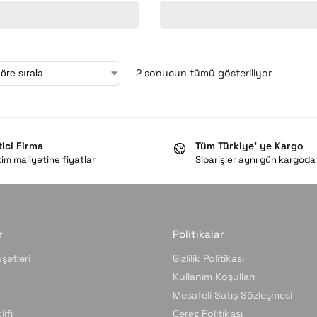
2 sonucun tümü gösteriliyor
tici Firma
Tüm Türkiye’ ye Kargo
im maliyetine fiyatlar
Siparişler aynı gün kargoda
r
Politikalar
şetleri
Gizlilik Politikası
Kullanım Koşulları
Mesafeli Satış Sözleşmesi
ifi
Çerez Politikası