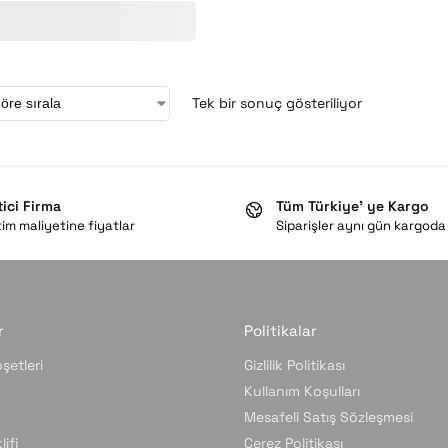
Tek bir sonuç gösteriliyor
tici Firma
Tüm Türkiye’ ye Kargo
im maliyetine fiyatlar
Siparişler aynı gün kargoda
r
Politikalar
şetleri
Gizlilik Politikası
Kullanım Koşulları
Mesafeli Satış Sözleşmesi
ifi
Çerez Politikası