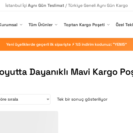
İstanbul İçi
Aynı Gün Teslimat
/ Türkiye Geneli Aynı Gün Kargo
Kurumsal
Tüm Ürünler
Toptan Kargo Poşeti
Özel Tekl
Yeni üyeliklerde geçerli ilk siparişte ⚡ %5 indirim kodunuz: “YENI5”
oyutta Dayanıklı Mavi Kargo Poş
Tek bir sonuç gösteriliyor