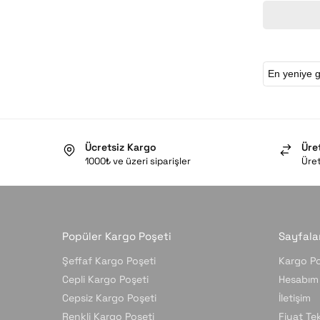
Ücretsiz Kargo
Üre
1000₺ ve üzeri siparişler
Üret
Popüler Kargo Poşeti
Sayfala
Şeffaf Kargo Poşeti
Kargo Po
Cepli Kargo Poşeti
Hesabım
Cepsiz Kargo Poşeti
İletişim
Renkli Kargo Poşeti
Fiyat Tekl