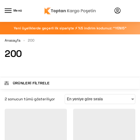
Menü
Yeni üyeliklerde geçerli ilk siparişte ⚡ %5 indirim kodunuz: “YENI5”
Anasayfa
200
»
200
ÜRÜNLERI FILTRELE
2 sonucun tümü gösteriliyor